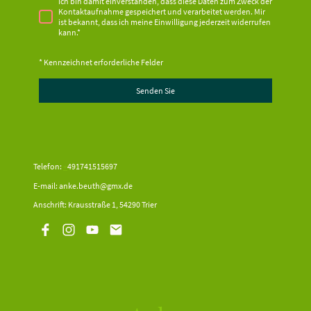
Ich bin damit einverstanden, dass diese Daten zum Zweck der
Kontaktaufnahme gespeichert und verarbeitet werden. Mir
ist bekannt, dass ich meine Einwilligung jederzeit widerrufen
kann.
*
* Kennzeichnet erforderliche Felder
Senden Sie
Telefon:
+
491741515697
E-mail: anke.beuth@gmx.de
Anschrift: Krausstraße 1, 54290 Trier