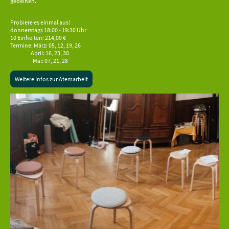
gedeihen.
Probiere es einmal aus!
donnerstags 18:00 - 19:30 Uhr
10 Einheiten: 214,00 €
Termine: März: 05, 12, 19, 26
April: 16, 23, 30
Mai: 07, 21, 28
Weitere Infos zur Atemarbeit