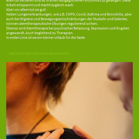
Atem zu vertiefen und so in einen ausgeglichenen Rhythmus zu gelangen. Diese
Arbeit entspannt und macht zugleich wach.
Aber vor allem tut sie gut!
Neben Lungenerkrankungen, wie z.B. COPD, Covid, Asthma und Bronchitis, aber
auch bei Migräne und Bewegungseinschränkungen der Muskeln und Gelenke,
können atemtherapeutische Übungen regulierend wirken.
Ebenso wird Atemtherapie bei psychischer Belastung, Depression und Ängsten
angewandt. Auch begleitend zu Therapien.
In erster Linie ist sie ein kleiner Urlaub für die Seele
Mehr über den Atem zum Downloaden