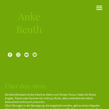
Anke
Beuth
Über den Atem
Die Atemtherapie ist die Arbeit an Atem und Körper-Tonus. Habe ich Stress,
Ängste, Trauer oder komme ich nicht zur Ruhe, alles verändert den Atem.
Atemarbeit wirkt auch präventiv.
Über Übungen in der Bewegung, die angeleitet werden, gibt es einen Weg den